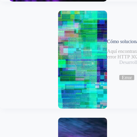
Cómo soluciona
Aquí encontrará
error HTTP 302
Desarro
Error