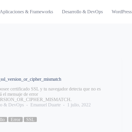
Aplicaciones & Frameworks
Desarrollo & DevOps
WordPress
_ssl_version_or_cipher_mismatch
 posee certificado SSL y tu navegador detecta que no es
á el mensaje de error
RSION_OR_CIPHER_MISMATCH.
llo & DevOps
Emanuel Duarte
1 julio, 2022
llo
Error
SSL