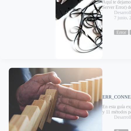
Aquí te dejamos
Server Error) d
Desarro
7 junio, 
Error
ERR_CONNECTI
En esta guía
y 11 métodos p
Desarro