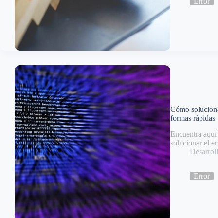
Error
Cómo solucio
formas rápidas
Encuentra aquí 
solucionar e
Desarro
Error