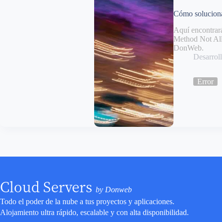
Cómo solucion
Aquí encontrará
Method Not All
DonWeb.
Desarro
Error
Cloud Servers
by Donweb
Todo el poder de la nube a tus proyectos y aplicaciones.
Alojamiento ultra rápido, escalable y con alta disponibilidad.