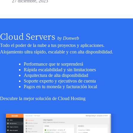
27 diciembre, 2023
Cloud Servers
by Donweb
Todo el poder de la nube a tus proyectos y aplicaciones.
Alojamiento ultra rápido, escalable y con alta disponibilidad.
Performance que te sorprenderá
Rápida escalabilidad y sin limitaciones
Arquitectura de alta disponibilidad
Soporte experto y ejecutivos de cuenta
Pagos en tu moneda y facturación local
Descubre la mejor solución de Cloud Hosting