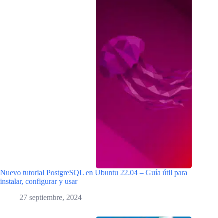
Nuevo tutorial PostgreSQL en Ubuntu 22.04 – Guía útil para
instalar, configurar y usar
27 septiembre, 2024