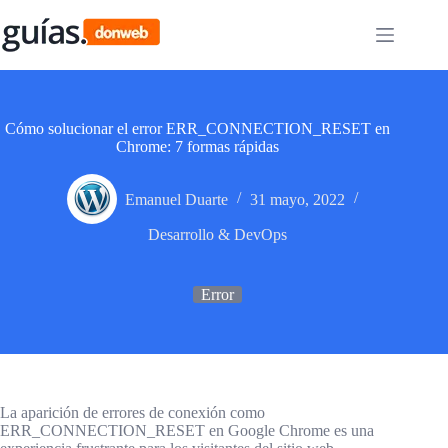
Saltar
al
contenido
Cómo solucionar el error ERR_CONNECTION_RESET en
Chrome: 7 formas rápidas
Emanuel Duarte
31 mayo, 2022
Desarrollo & DevOps
Error
La aparición de errores de conexión como
ERR_CONNECTION_RESET en Google Chrome es una