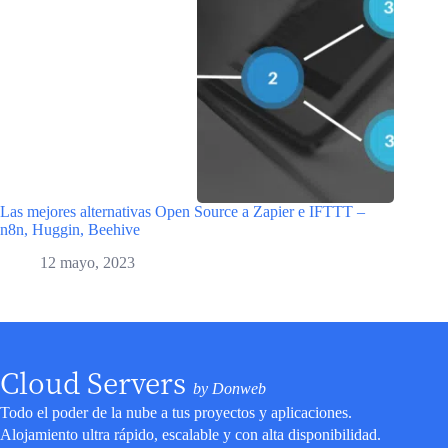
Las mejores alternativas Open Source a Zapier e IFTTT –
n8n, Huggin, Beehive
12 mayo, 2023
Cloud Servers
by Donweb
Todo el poder de la nube a tus proyectos y aplicaciones.
Alojamiento ultra rápido, escalable y con alta disponibilidad.