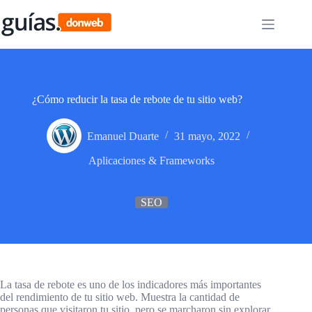
Saltar
al
contenido
¿Cómo reducir la tasa de rebote de tu sitio web?
Emanuel Duarte
31 mayo, 2022
Aplicaciones & Frameworks
SEO
La tasa de rebote es uno de los indicadores más importantes
del rendimiento de tu sitio web. Muestra la cantidad de
personas que visitaron tu sitio, pero se marcharon sin explorar