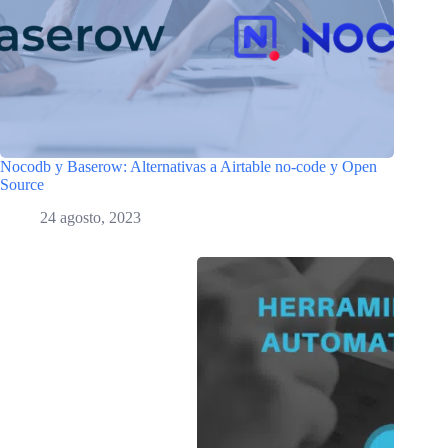
Nocodb y Baserow: Alternativas a Airtable no-code y Open
Source
24 agosto, 2023